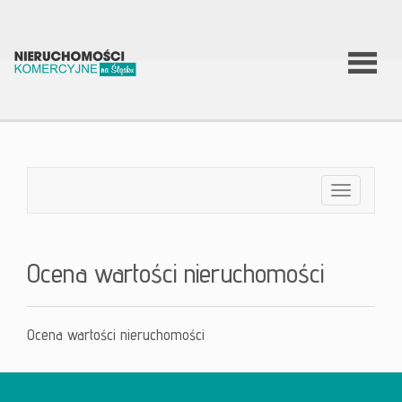
O firmie
Co
Toggle
navigation
robimy?
Ocena wartości nieruchomości
Nierucho
Ocena wartości nieruchomości
Aktualnoś